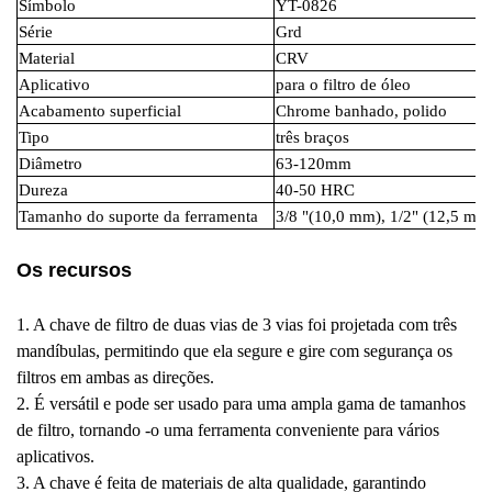
Símbolo
YT-0826
Série
Grd
Material
CRV
Aplicativo
para o filtro de óleo
Acabamento superficial
Chrome banhado, polido
Tipo
três braços
Diâmetro
63-120mm
Dureza
40-50 HRC
Tamanho do suporte da ferramenta
3/8 "(10,0 mm), 1/2" (12,5 mm
Os recursos
1. A chave de filtro de duas vias de 3 vias foi projetada com três
mandíbulas, permitindo que ela segure e gire com segurança os
filtros em ambas as direções.
2. É versátil e pode ser usado para uma ampla gama de tamanhos
de filtro, tornando -o uma ferramenta conveniente para vários
aplicativos.
3. A chave é feita de materiais de alta qualidade, garantindo