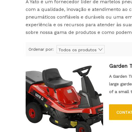
A Yato é um fornecedor líder de martelos pne
com a qualidade, inovação e atendimento ao cl
pneumáticos confiáveis ​​e duráveis ​​ou uma 
experiência e os recursos para atender às su
sobre nossa gama de produtos e como podemos 
Ordenar por:
Todos os produtos
Garden T
A Garden Tr
large garde
of a small 
trailers, a
and a more 
CONTA
larger outd