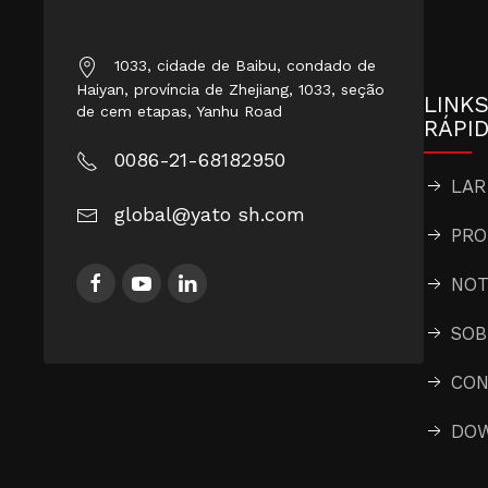
1033, cidade de Baibu, condado de
Haiyan, província de Zhejiang, 1033, seção
LINK
de cem etapas, Yanhu Road
RÁPI
0086-21-68182950
LAR
global@yato sh.com
PRO
NOT
SOB
CON
DO