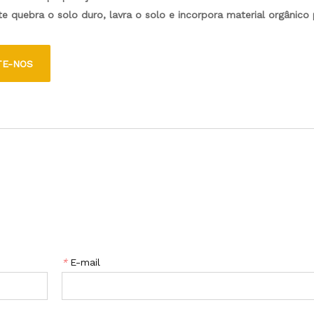
e quebra o solo duro, lavra o solo e incorpora material orgânico
ribuição de nutrientes. Sua profundidade de lavoura ajustável e 
trabalho permitem a versatilidade em vários projetos de jardinage
TE-NOS
ar, este leme é adequado para paisagistas profissionais e jardineir
elhorar seus esforços de cultivo.
*
E-mail