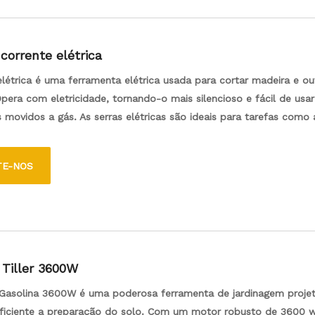
corrente elétrica
létrica é uma ferramenta elétrica usada para cortar madeira e ou
Opera com eletricidade, tornando-o mais silencioso e fácil de usa
movidos a gás. As serras elétricas são ideais para tarefas como 
tar lenha e derrubar pequenas árvores. Eles geralmente são leves
tenção e são mais ecológicos, pois não produzem emissões. C
TE-NOS
 segurança, como freios de corrente e designs de baixa kickback,
ara iniciantes e usuários experientes.
 Tiller 3600W
e Gasolina 3600W é uma poderosa ferramenta de jardinagem proje
 eficiente a preparação do solo. Com um motor robusto de 3600 w