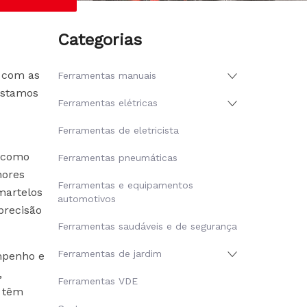
Categorias
s com as
Ferramentas manuais
estamos
Ferramentas elétricas
Ferramentas de eletricista
, como
Ferramentas pneumáticas
hores
Ferramentas e equipamentos
martelos
automotivos
precisão
Ferramentas saudáveis ​​e de segurança
Ferramentas de jardim
empenho e
,
Ferramentas VDE
s têm