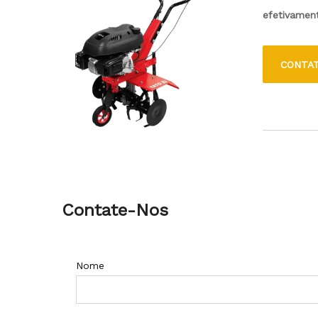
efetivament
melhor dist
largura de 
CONTA
fácil de us
procuram m
Contate-Nos
Nome