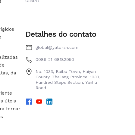
s
Gastro
ígidos
Detalhes do contato
e
global@yato-sh.com
alizadas
0086-21-68182950
de
No. 1033, Baibu Town, Haiyan
tas, da
County, Zhejiang Province, 1033,
Hundred Steps Section, Yanhu
Road
iente
s úteis
ra tornar
is