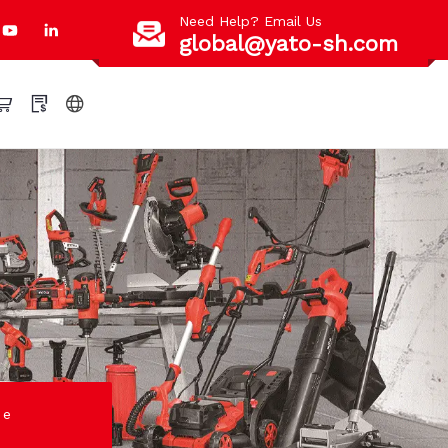
Need Help? Email Us
global@yato-sh.com
 e