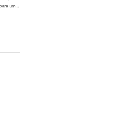
 para uma
ampla
m. Leve e
os que