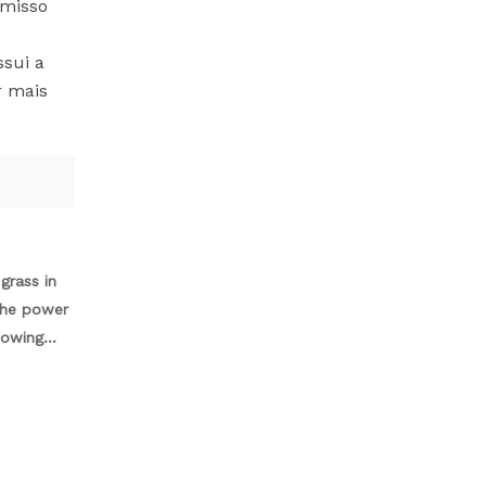
omisso
ssui a
r mais
grass in
the power
 towing
tting deck
intain