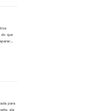
tros
r do que
aparar
, exigem
om
 eles são
tada para
atts, ele