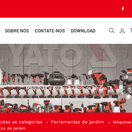
SOBRE NÓS
CONTATE-NOS
DOWNLOAD
Máquinas e equipamentos de jardim
odas as categorias
Ferramentas de jardim
Máquinas
os de jardim