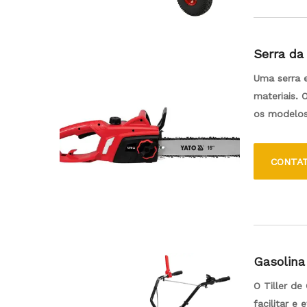
Serra da 
Uma serra e
materiais. 
os modelos 
galhos, cor
menos manu
CONTA
recursos de
adequados p
Gasolina
O Tiller d
facilitar e