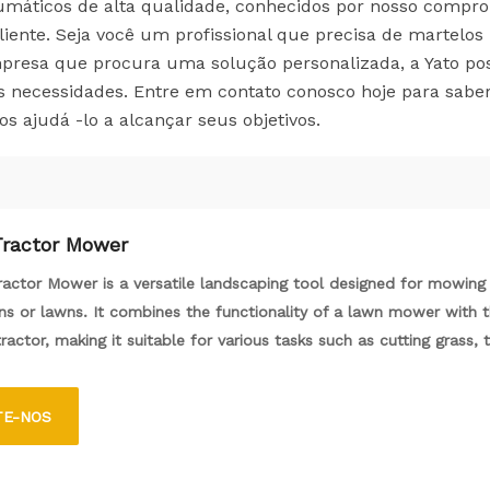
umáticos de alta qualidade, conhecidos por nosso compr
iente. Seja você um profissional que precisa de martelos
empresa que procura uma solução personalizada, a Yato po
as necessidades. Entre em contato conosco hoje para sabe
ajudá -lo a alcançar seus objetivos.
ractor Mower
actor Mower is a versatile landscaping tool designed for mowing 
ns or lawns. It combines the functionality of a lawn mower with 
tractor, making it suitable for various tasks such as cutting grass,
nd handling attachments like snow plows or tillers. With a wider cu
powerful engine than standard push mowers, it can efficiently ma
TE-NOS
oor spaces, providing both ease of use and a clean finish.